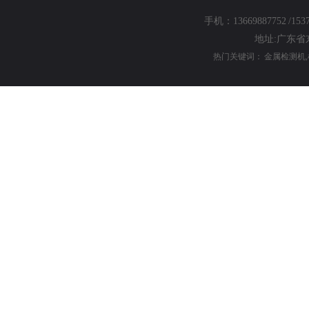
手机：13669887752 /1537
地址:广东
热门关键词： 金属检测机,检针