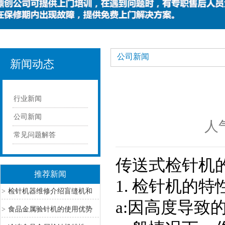
公司新闻
新闻动态
行业新闻
公司新闻
人
常见问题解答
传送式检针机
推荐新闻
1. 检针机的特
>
检针机器维修介绍盲缝机和
a:因高度导致
普通暗缝机的区别
>
食品金属验针机的使用优势