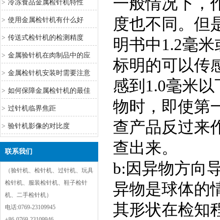
一般情况下，
>
冷冻食品金属检针机特性
度也不同。但
>
使用金属检针机有什么好
处？
>
传送式检针机的检测精度
明书中1.2毫
>
金属验针机在肉制品中的应
标明的可以传感
用
>
金属检针机安装时需要注意
感到1.0毫米
些什么？
>
如何保障金属检针机的最佳
物时，即使第
检测效果？
>
过针机临界焦距
查产品反过来
>
验针机影像的对比度
查出来。
联系我们
b:因异物方向
（验针机、检针机、过针机、玩具
检针机、服装检针机、鞋子检针
异物是球体的
机、二手检针机）
其形状在检知
电话:0769-23109945
+86-0769-23109946